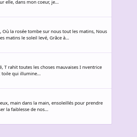
r elle, dans mon coeur, je...
, Où la rosée tombe sur nous tout les matins, Nous
matins le soleil levé, Grâce à...
é, T rahit toutes les choses mauvaises I nventrice
oile qui illumine...
s yeux, main dans la main, ensoleillés pour prendre
r la faiblesse de nos...