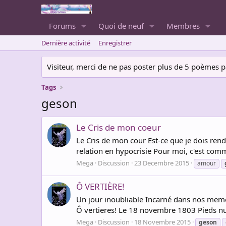
Forums
Quoi de neuf
Membres
Dernière activité
Enregistrer
Visiteur, merci de ne pas poster plus de 5 poèmes par 
Tags
geson
Le Cris de mon coeur
Le Cris de mon cour Est-ce que je dois ren
relation en hypocrisie Pour moi, c'est comme
Mega
Discussion
23 Decembre 2015
amour
Ô VERTIÈRE!
Un jour inoubliable Incarné dans nos memo
Ô vertieres! Le 18 novembre 1803 Pieds nus,
Mega
Discussion
18 Novembre 2015
geson