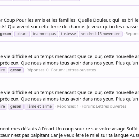
Coup Pour les amis et les familles, Quelle Douleur, qui les brille
Qui vivent sur cette terre de champs Je veux qu'on les chasse Je
Répons
geson
pleure
teammegaas
tristesse
vendredi 13 novembre
e vie difficile et un temps menacant Que ce jour, cette nouvelle a
 et précieux, Que nous aimons tous avoir dans nos yeux, Plus qu'un 
Réponses: 0
Forum:
Lettres ouvertes
ire
geson
e vie difficile et un temps menacant Que ce jour, cette nouvelle a
 et précieux, Que nous aimons tous avoir dans nos yeux, Plus qu'un 
Réponses: 1
Forum:
Lettres ouvertes
ire
geson
l'âme et larme
ent mes défauts à l'écart Un coup sourire sur votre visage Suffit
cœur n'est pas palpitant Car je veux être le miel sur ta langue Aussi