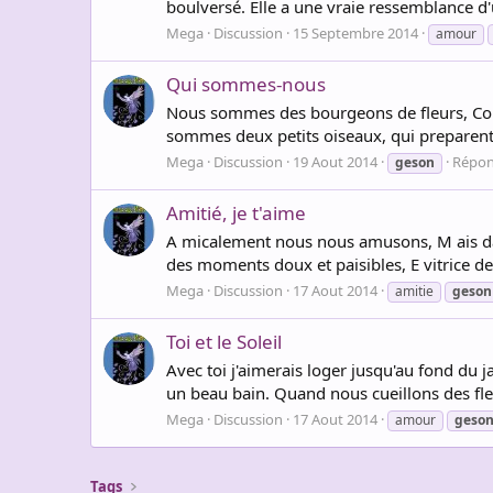
boulversé. Elle a une vraie ressemblance d'u
Mega
Discussion
15 Septembre 2014
amour
Qui sommes-nous
Nous sommes des bourgeons de fleurs, Couro
sommes deux petits oiseaux, qui preparent l
Mega
Discussion
19 Aout 2014
Répon
geson
Amitié, je t'aime
A micalement nous nous amusons, M ais dans l
des moments doux et paisibles, E vitrice des
Mega
Discussion
17 Aout 2014
amitie
geson
Toi et le Soleil
Avec toi j'aimerais loger jusqu'au fond du j
un beau bain. Quand nous cueillons des fleu
Mega
Discussion
17 Aout 2014
amour
geso
Tags