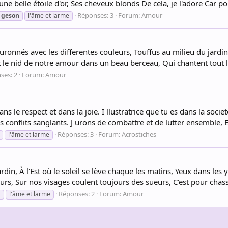
ne belle étoile d'or, Ses cheveux blonds De cela, je l'adore Car pou
Réponses: 3
Forum:
Amour
geson
l'âme et larme
nnés avec les differentes couleurs, Touffus au milieu du jardin
e nid de notre amour dans un beau berceau, Qui chantent tout les 
ses: 2
Forum:
Amour
e respect et dans la joie. I llustratrice que tu es dans la societ
 conflits sanglants. J urons de combattre et de lutter ensemble, E t
Réponses: 3
Forum:
Acrostiches
l'âme et larme
ardin, À l'Est où le soleil se lève chaque les matins, Yeux dans le
rs, Sur nos visages coulent toujours des sueurs, C'est pour chasse
Réponses: 2
Forum:
Amour
n
l'âme et larme