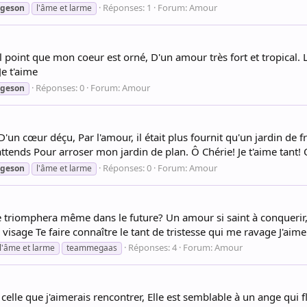
Réponses: 1
Forum:
Amour
geson
l'âme et larme
uel point que mon coeur est orné, D'un amour très fort et tropical
e t'aime
Réponses: 0
Forum:
Amour
geson
n cœur déçu, Par l'amour, il était plus fournit qu'un jardin de fr
attends Pour arroser mon jardin de plan. Ô Chérie! Je t'aime tant! Q
Réponses: 0
Forum:
Amour
geson
l'âme et larme
me triomphera même dans le future? Un amour si saint à conque
visage Te faire connaître le tant de tristesse qui me ravage J'aimer
Réponses: 4
Forum:
Amour
l'âme et larme
teammegaas
celle que j'aimerais rencontrer, Elle est semblable à un ange qui