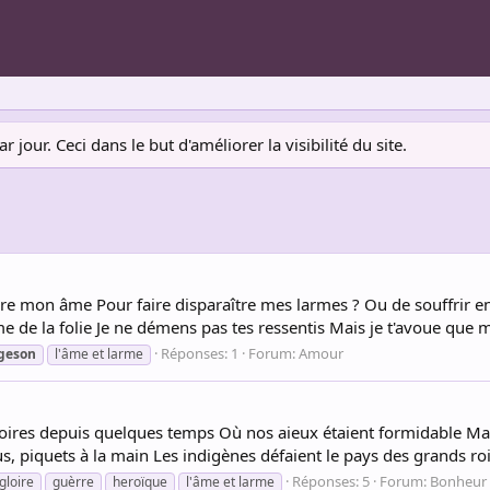
jour. Ceci dans le but d'améliorer la visibilité du site.
dre mon âme Pour faire disparaître mes larmes ? Ou de souffrir 
 de la folie Je ne démens pas tes ressentis Mais je t'avoue que mo
Réponses: 1
Forum:
Amour
geson
l'âme et larme
ires depuis quelques temps Où nos aieux étaient formidable Malg
 piquets à la main Les indigènes défaient le pays des grands rois 
Réponses: 5
Forum:
Bonheur
gloire
guèrre
heroïque
l'âme et larme