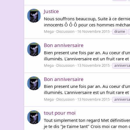
Justice
Nous souffrons beaucoup, Suite à ce dernier 
innocents Ô Ô Ô pour ces hommes méchants! 
Mega
Discussion
16 Novembre 2015
drame
Bon anniversaire
Bien present une fois par an. Au coeur d'un
illuminés. L'anniversaire est un fruit rare
Mega
Discussion
13 Novembre 2015
anniversa
Bon anniversaire
Bien present une fois par an. Au coeur d'un
illuminés. L'anniversaire est un fruit rare
Mega
Discussion
13 Novembre 2015
anniversa
tout pour moi
Tout simplement ton regard Met définitivem
je te dis "Je t'aime tant" Crois moi car mon 