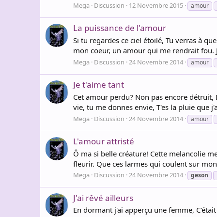
Mega
Discussion
12 Novembre 2015
amour
La puissance de l'amour
Si tu regardes ce ciel étoilé, Tu verras à q
mon coeur, un amour qui me rendrait fou. J
Mega
Discussion
24 Novembre 2014
amour
Je t'aime tant
Cet amour perdu? Non pas encore détruit, D'u
vie, tu me donnes envie, T'es la pluie que j'
Mega
Discussion
24 Novembre 2014
amour
L'amour attristé
Ô ma si belle créature! Cette melancolie 
fleurir. Que ces larmes qui coulent sur mon 
Mega
Discussion
24 Novembre 2014
geson
J'ai rêvé ailleurs
En dormant j'ai apperçu une femme, C'était 