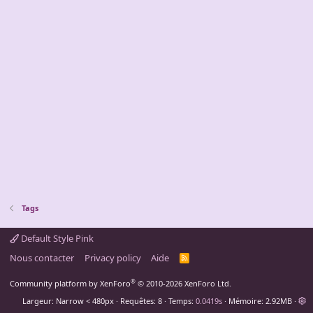
Tags
Default Style Pink
Nous contacter
Privacy policy
Aide
R
S
S
®
Community platform by XenForo
© 2010-2026 XenForo Ltd.
Largeur
Requêtes
8
Temps
0.0419s
Mémoire
2.92MB