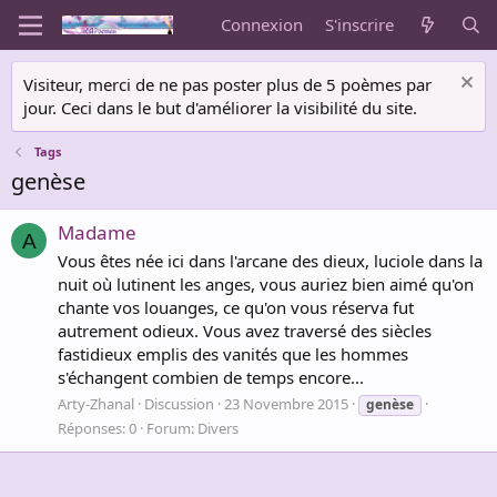
Connexion
S'inscrire
Visiteur, merci de ne pas poster plus de 5 poèmes par
jour. Ceci dans le but d'améliorer la visibilité du site.
Tags
genèse
Madame
A
Vous êtes née ici dans l'arcane des dieux, luciole dans la
nuit où lutinent les anges, vous auriez bien aimé qu'on
chante vos louanges, ce qu'on vous réserva fut
autrement odieux. Vous avez traversé des siècles
fastidieux emplis des vanités que les hommes
s'échangent combien de temps encore...
Arty-Zhanal
Discussion
23 Novembre 2015
genèse
Réponses: 0
Forum:
Divers