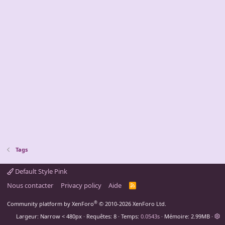
Tags
Default Style Pink
Nous contacter
Privacy policy
Aide
R
S
S
®
Community platform by XenForo
© 2010-2026 XenForo Ltd.
Largeur
Requêtes
8
Temps
0.0543s
Mémoire
2.99MB