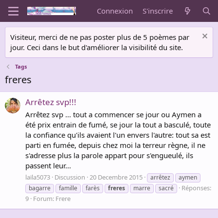
Connexion
S'inscrire
Visiteur, merci de ne pas poster plus de 5 poèmes par
jour. Ceci dans le but d'améliorer la visibilité du site.
Tags
freres
Arrêtez svp!!!
Arrêtez svp ... tout a commencer se jour ou Aymen a
été prix entrain de fumé, se jour la tout a basculé, toute
la confiance qu'ils avaient l'un envers l'autre: tout sa est
parti en fumée, depuis chez moi la terreur règne, il ne
s'adresse plus la parole appart pour s'engueulé, ils
passent leur...
laïla5073
Discussion
20 Decembre 2015
arrêtez
aymen
Réponses:
bagarre
famille
farès
freres
marre
sacré
9
Forum:
Frere