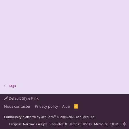
Tags
Default Style Pink
Nous contacter
Privacy policy
Aide
R
S
S
®
Community platform by XenForo
© 2010-2026 XenForo Ltd.
Largeur
Requêtes
8
Temps
0.0561s
Mémoire
3.00MB