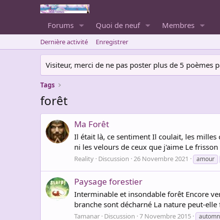
Forums
Quoi de neuf
Membres
Dernière activité
Enregistrer
Visiteur, merci de ne pas poster plus de 5 poèmes par 
Tags
forêt
Ma Forêt
Il était là, ce sentiment Il coulait, les mill
ni les velours de ceux que j'aime Le frisson
Reality
Discussion
26 Novembre 2021
amour
Paysage forestier
Interminable et insondable forêt Encore ve
branche sont décharné La nature peut-elle 
Tamanar
Discussion
7 Novembre 2015
automn