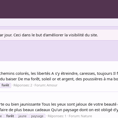
jour. Ceci dans le but d'améliorer la visibilité du site.
es chemins colorés, les libertés A s’y étreindre, caresses, toujours Il
 du baiser De ma forêt, soleil or et argent, des poussières à ma bo
Réponses: 2
Forum:
Amour
forêt
rte ou bien jaunissante Tous les yeux sont jaloux de votre beauté
faire de plus beaux cadeaux Qu'un paysage dont on est obligé d'y
Réponses: 1
Forum:
Nature
e
forêt
jaune
paysage