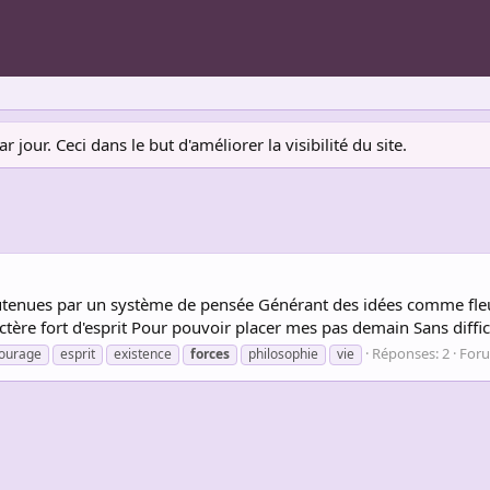
jour. Ceci dans le but d'améliorer la visibilité du site.
outenues par un système de pensée Générant des idées comme fleu
re fort d'esprit Pour pouvoir placer mes pas demain Sans difficul
Réponses: 2
For
ourage
esprit
existence
forces
philosophie
vie