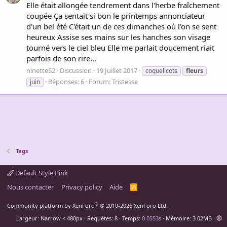
Elle était allongée tendrement dans l'herbe fraîchement
coupée Ça sentait si bon le printemps annonciateur
d'un bel été C'était un de ces dimanches où l'on se sent
heureux Assise ses mains sur les hanches son visage
tourné vers le ciel bleu Elle me parlait doucement riait
parfois de son rire...
ninette52
Discussion
19 Juillet 2017
coquelicots
fleurs
Réponses: 6
Forum:
Tristesse
juin
Tags
Default Style Pink
Nous contacter
Privacy policy
Aide
R
S
S
®
Community platform by XenForo
© 2010-2026 XenForo Ltd.
Largeur
Requêtes
8
Temps
0.0553s
Mémoire
3.02MB