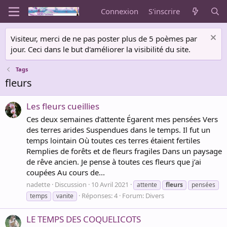
Connexion
S'inscrire
Visiteur, merci de ne pas poster plus de 5 poèmes par
jour. Ceci dans le but d'améliorer la visibilité du site.
Tags
fleurs
Les fleurs cueillies
Ces deux semaines d’attente Égarent mes pensées Vers
des terres arides Suspendues dans le temps. Il fut un
temps lointain Où toutes ces terres étaient fertiles
Remplies de forêts et de fleurs fragiles Dans un paysage
de rêve ancien. Je pense à toutes ces fleurs que j’ai
coupées Au cours de...
nadette
Discussion
10 Avril 2021
attente
fleurs
pensées
Réponses: 4
Forum:
Divers
temps
vanite
LE TEMPS DES COQUELICOTS