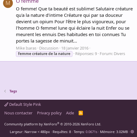
O femme
M
O femme! Que ta beauté est sublime! Salutaire créature
qu'a la nature d'intime Créature qui par sa douceur
devient un opium Pour l’être le plus vigoureux, pour
l'homme O femme! lune qui éclaire la nuit Enfer ou se
meurent les ennuis Des habitudes en toi connues Tu
portes la sagesse de minuit...
Mike Isaras
Discussion
18 Janvier 2016
Réponses: 9
Forum:
Divers
femme
créature
de
la
nature
Tags
Default Style Pink
Nous contacter
Privacy policy
Aide
R
S
S
®
Community platform by XenForo
© 2010-2026 XenForo Ltd.
Largeur
Requêtes
8
Temps
0.0671s
Mémoire
3.02MB