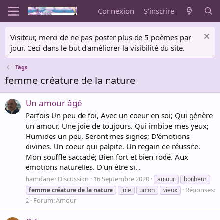
Connexion
S'inscrire
Visiteur, merci de ne pas poster plus de 5 poèmes par
jour. Ceci dans le but d'améliorer la visibilité du site.
Tags
femme créature de la nature
Un amour âgé
Parfois Un peu de foi, Avec un coeur en soi; Qui génère
un amour. Une joie de toujours. Qui imbibe mes yeux;
Humides un peu. Seront mes signes; D'émotions
divines. Un coeur qui palpite. Un regain de réussite.
Mon souffle saccadé; Bien fort et bien rodé. Aux
émotions naturelles. D'un être si...
hamdane
Discussion
16 Septembre 2020
amour
bonheur
Réponses:
femme
créature
de
la
nature
joie
union
vieux
2
Forum:
Amour