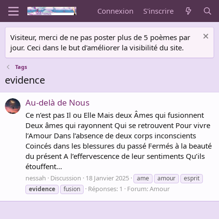
Connexion
S'inscrire
Visiteur, merci de ne pas poster plus de 5 poèmes par
jour. Ceci dans le but d'améliorer la visibilité du site.
Tags
evidence
Au-delà de Nous
Ce n’est pas Il ou Elle Mais deux Âmes qui fusionnent
Deux âmes qui rayonnent Qui se retrouvent Pour vivre
l’Amour Dans l’absence de deux corps inconscients
Coincés dans les blessures du passé Fermés à la beauté
du présent A l’effervescence de leur sentiments Qu’ils
étouffent...
nessah
Discussion
18 Janvier 2025
ame
amour
esprit
Réponses: 1
Forum:
Amour
evidence
fusion