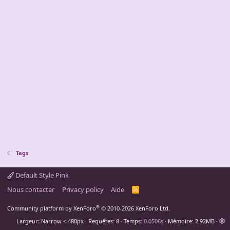
Tags
Default Style Pink
Nous contacter
Privacy policy
Aide
R
S
S
®
Community platform by XenForo
© 2010-2026 XenForo Ltd.
Largeur
Requêtes
8
Temps
0.0506s
Mémoire
2.92MB