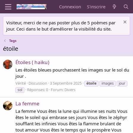
Connexion
S'inscrire
Visiteur, merci de ne pas poster plus de 5 poèmes par
jour. Ceci dans le but d'améliorer la visibilité du site.
Tags
étoile
Étoiles ( haïku)
Les étoiles bleues pourchassent les images sur le sol du
jour .
Vérité
Discussion
3 Septembre 2025
étoile
images
jour
Réponses: 0
Forum:
Divers
sol
La femme
La femme Vous êtes la lune qui illumine ses nuits Vous
êtes le soleil qui embrase ses jours Vous êtes le zéphyr
soufflant les infinies Vous êtes la flamme brulant de
tout amour Vous êtes le temps qui le prospère Vous