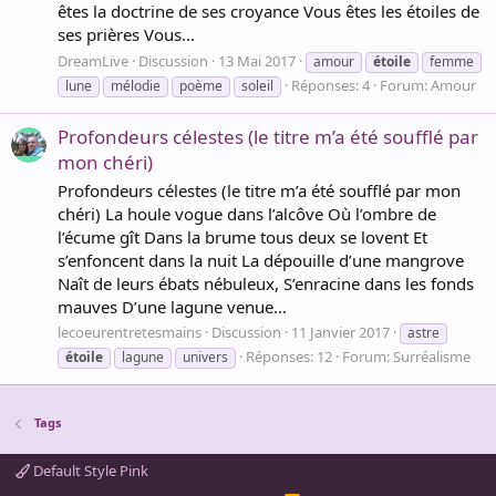
êtes la doctrine de ses croyance Vous êtes les étoiles de
ses prières Vous...
DreamLive
Discussion
13 Mai 2017
amour
étoile
femme
Réponses: 4
Forum:
Amour
lune
mélodie
poème
soleil
Profondeurs célestes (le titre m’a été soufflé par
mon chéri)
Profondeurs célestes (le titre m’a été soufflé par mon
chéri) La houle vogue dans l’alcôve Où l’ombre de
l’écume gît Dans la brume tous deux se lovent Et
s’enfoncent dans la nuit La dépouille d’une mangrove
Naît de leurs ébats nébuleux, S’enracine dans les fonds
mauves D’une lagune venue...
lecoeurentretesmains
Discussion
11 Janvier 2017
astre
Réponses: 12
Forum:
Surréalisme
étoile
lagune
univers
Tags
Default Style Pink