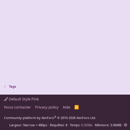
Tags
Default Style Pink
Nous contacter
Privacy policy
Aide
R
S
S
®
Community platform by XenForo
© 2010-2026 XenForo Ltd.
Largeur
Requêtes
8
Temps
0.3558s
Mémoire
3.06MB