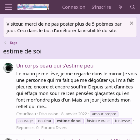
Connexion
S'inscrire
Visiteur, merci de ne pas poster plus de 5 poèmes par
jour. Ceci dans le but d'améliorer la visibilité du site.
Tags
estime de soi
Un corps beau qui s'estime peu
Le matin je me lève, je me regarde dans le miroir Je vois
une personne qui n'a fait que me dégoûter Qui m'a fait
pleurer, encore et encore souffrir Depuis tant d'années
qui effaça mon sourire Des pensées glaçantes qui en
font morfondre plus d'un Mais un jour j'entends mon
reflet qui me...
CœurBeau
Discussion
8 Janvier 2022
amour propre
courage
douleur
estime
de
soi
histoire vraie
tristesse
Réponses: 0
Forum:
Divers