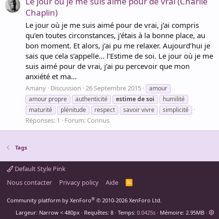
Le jour où je me suis aimé pour de vrai (Charlie
Chaplin)
Le jour où je me suis aimé pour de vrai, j’ai compris
qu’en toutes circonstances, j’étais à la bonne place, au
bon moment. Et alors, j’ai pu me relaxer. Aujourd’hui je
sais que cela s’appelle… l’Estime de soi. Le jour où je me
suis aimé pour de vrai, j’ai pu percevoir que mon
anxiété et ma...
Amany
Discussion
26 Septembre 2015
amour
amour propre
authenticité
estime
de
soi
humilité
maturité
plénitude
respect
savoir vivre
simplicité
Réponses: 1
Forum:
Connus
Tags
Default Style Pink
Nous contacter
Privacy policy
Aide
R
S
S
®
Community platform by XenForo
© 2010-2026 XenForo Ltd.
Largeur
Requêtes
8
Temps
0.0425s
Mémoire
2.95MB