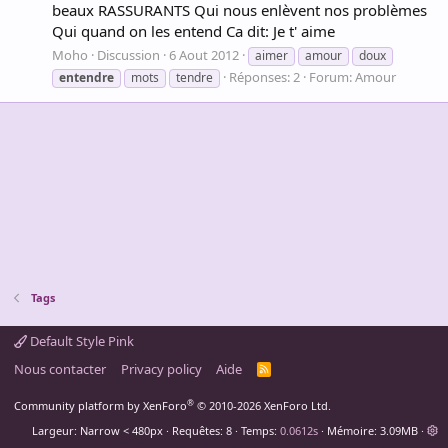
beaux RASSURANTS Qui nous enlèvent nos problèmes
Qui quand on les entend Ca dit: Je t' aime
Moho
Discussion
6 Aout 2012
aimer
amour
doux
Réponses: 2
Forum:
Amour
entendre
mots
tendre
Tags
Default Style Pink
Nous contacter
Privacy policy
Aide
R
S
S
®
Community platform by XenForo
© 2010-2026 XenForo Ltd.
Largeur
Requêtes
8
Temps
0.0612s
Mémoire
3.09MB