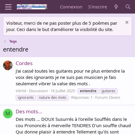
Connexion
S'inscrire
Visiteur, merci de ne pas poster plus de 5 poèmes par
jour. Ceci dans le but d'améliorer la visibilité du site.
Tags
entendre
Cordes
J'ai cassé toutes les guitares pour ne plus entendre la
voix des ignorants je ne suis pas musicien je fais
seulement vibrer la valse des mots .
Vérité
Discussion
16 Juillet 2025
entendre
guitares
Réponses: 1
Forum:
Divers
ignorants
nature des mots
Des mots...
M
Des mots ... DOUX Susurrés à l'oreille Soufflés dans le
cou Prononcés à merveille TENDRES D'un souffle chaud
Qui donne plaisir à entendre Tellement qu'ils sont