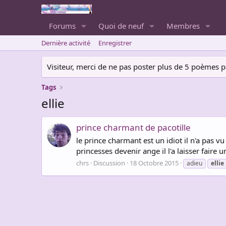
Forums
Quoi de neuf
Membres
Dernière activité
Enregistrer
Visiteur, merci de ne pas poster plus de 5 poèmes par 
Tags
ellie
prince charmant de pacotille
le prince charmant est un idiot il n'a pas vu 
princesses devenir ange il l'a laisser faire 
chrs
Discussion
18 Octobre 2015
adieu
ellie