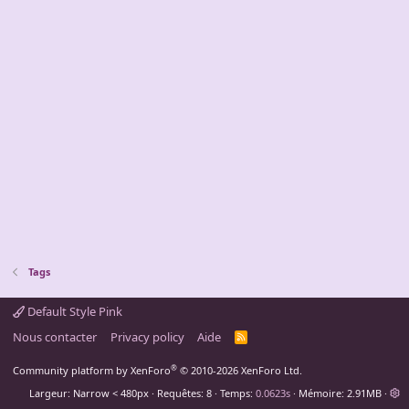
Tags
Default Style Pink
Nous contacter
Privacy policy
Aide
R
S
S
®
Community platform by XenForo
© 2010-2026 XenForo Ltd.
Largeur
Requêtes
8
Temps
0.0623s
Mémoire
2.91MB