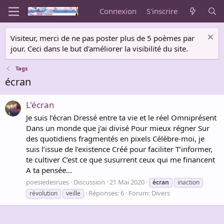
Connexion
S'inscrire
Visiteur, merci de ne pas poster plus de 5 poèmes par
jour. Ceci dans le but d'améliorer la visibilité du site.
Tags
écran
L'écran
Je suis l’écran Dressé entre ta vie et le réel Omniprésent
Dans un monde que j’ai divisé Pour mieux régner Sur
des quotidiens fragmentés en pixels Célèbre-moi, je
suis l’issue de l’existence Créé pour faciliter T’informer,
te cultiver C’est ce que susurrent ceux qui me financent
A ta pensée...
poesiedesrues
Discussion
21 Mai 2020
écran
inaction
Réponses: 6
Forum:
Divers
révolution
veille