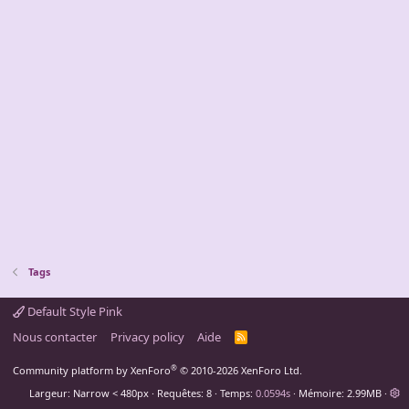
Tags
Default Style Pink
Nous contacter
Privacy policy
Aide
R
S
S
®
Community platform by XenForo
© 2010-2026 XenForo Ltd.
Largeur
Requêtes
8
Temps
0.0594s
Mémoire
2.99MB