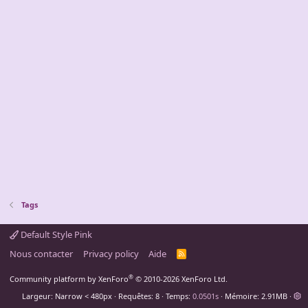
Tags
Default Style Pink
Nous contacter
Privacy policy
Aide
R
S
S
®
Community platform by XenForo
© 2010-2026 XenForo Ltd.
Largeur
Requêtes
8
Temps
0.0501s
Mémoire
2.91MB