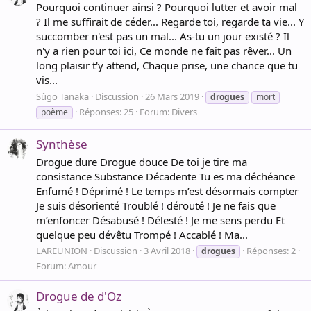
Pourquoi continuer ainsi ? Pourquoi lutter et avoir mal
? Il me suffirait de céder... Regarde toi, regarde ta vie... Y
succomber n'est pas un mal... As-tu un jour existé ? Il
n'y a rien pour toi ici, Ce monde ne fait pas rêver... Un
long plaisir t'y attend, Chaque prise, une chance que tu
vis...
Sûgo Tanaka
Discussion
26 Mars 2019
drogues
mort
Réponses: 25
Forum:
Divers
poème
Synthèse
Drogue dure Drogue douce De toi je tire ma
consistance Substance Décadente Tu es ma déchéance
Enfumé ! Déprimé ! Le temps m’est désormais compter
Je suis désorienté Troublé ! dérouté ! Je ne fais que
m’enfoncer Désabusé ! Délesté ! Je me sens perdu Et
quelque peu dévêtu Trompé ! Accablé ! Ma...
LAREUNION
Discussion
3 Avril 2018
Réponses: 2
drogues
Forum:
Amour
Drogue de d'Oz