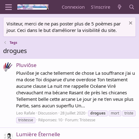
Connexion
S'inscrire
Visiteur, merci de ne pas poster plus de 5 poèmes par
jour. Ceci dans le but d'améliorer la visibilité du site.
Tags
drogues
Pluviôse
Pluviôse Je cache tellement de chose La souffrance j'ai u
ma dose Toi disparue d'une overdose Ton testament
aucune clause La nuit me rappelle Océane Viré
chevauchant ma bécane Rasant de près les chicanes
Tellement belle cette arcane Le jour je ne t'en veux plus
Partie, sans aucun superflu Un...
Leo Rafale
Discussion
28 Juillet 2020
drogues
mort
triste
Réponses: 10
Forum:
Tristesse
tristesse
Lumière Éternelle