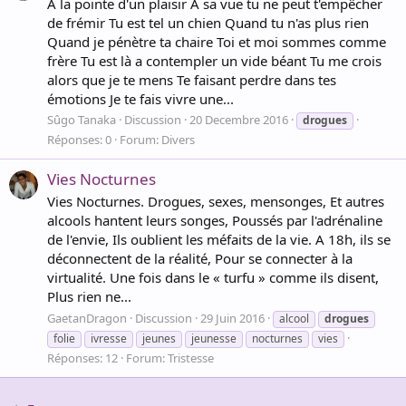
À la pointe d'un plaisir À sa vue tu ne peut t'empêcher
de frémir Tu est tel un chien Quand tu n'as plus rien
Quand je pénètre ta chaire Toi et moi sommes comme
frère Tu est là a contempler un vide béant Tu me crois
alors que je te mens Te faisant perdre dans tes
émotions Je te fais vivre une...
Sûgo Tanaka
Discussion
20 Decembre 2016
drogues
Réponses: 0
Forum:
Divers
Vies Nocturnes
Vies Nocturnes. Drogues, sexes, mensonges, Et autres
alcools hantent leurs songes, Poussés par l'adrénaline
de l'envie, Ils oublient les méfaits de la vie. A 18h, ils se
déconnectent de la réalité, Pour se connecter à la
virtualité. Une fois dans le « turfu » comme ils disent,
Plus rien ne...
GaetanDragon
Discussion
29 Juin 2016
alcool
drogues
folie
ivresse
jeunes
jeunesse
nocturnes
vies
Réponses: 12
Forum:
Tristesse