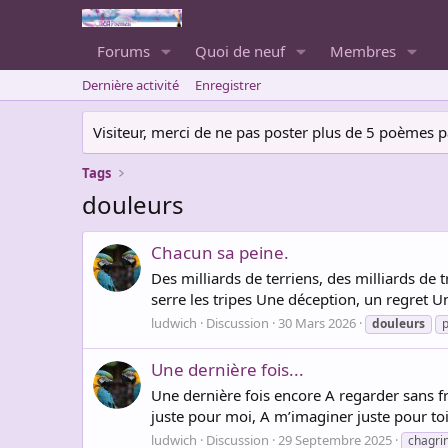
Forums
Quoi de neuf
Membres
Dernière activité
Enregistrer
Visiteur, merci de ne pas poster plus de 5 poèmes par 
Tags
douleurs
Chacun sa peine.
Des milliards de terriens, des milliards de 
serre les tripes Une déception, un regret Une 
ludwich
Discussion
30 Mars 2026
douleurs
Une dernière fois...
Une dernière fois encore A regarder sans fr
juste pour moi, A m’imaginer juste pour toi,
ludwich
Discussion
29 Septembre 2025
chagri