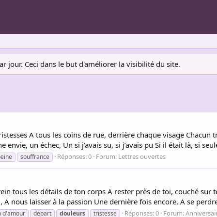
jour. Ceci dans le but d'améliorer la visibilité du site.
tristesses A tous les coins de rue, derrière chaque visage Chacun t
envie, un échec, Un si j’avais su, si j’avais pu Si il était là, si seu
Réponses: 0
Forum:
Lettres ouvertes
peine
souffrance
ein tous les détails de ton corps A rester près de toi, couché sur 
 A nous laisser à la passion Une dernière fois encore, A se perdre
Réponses: 0
Forum:
Anniversai
n d'amour
depart
douleurs
tristesse