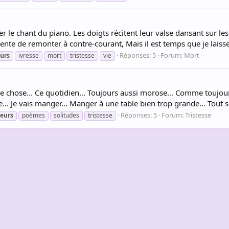
er le chant du piano. Les doigts récitent leur valse dansant sur les t
ente de remonter à contre-courant, Mais il est temps que je laisse 
Réponses: 5
Forum:
Mort
urs
ivresse
mort
tristesse
vie
e chose... Ce quotidien... Toujours aussi morose... Comme toujour
.. Je vais manger... Manger à une table bien trop grande... Tout seu
Réponses: 5
Forum:
Tristesse
eurs
poèmes
solitudes
tristesse