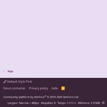
Tags
Default Style Pink
Nous contacter
Privacy policy
Aide
R
S
S
®
Community platform by XenForo
© 2010-2026 XenForo Ltd.
Largeur
Requêtes
8
Temps
0.0721s
Mémoire
2.91MB