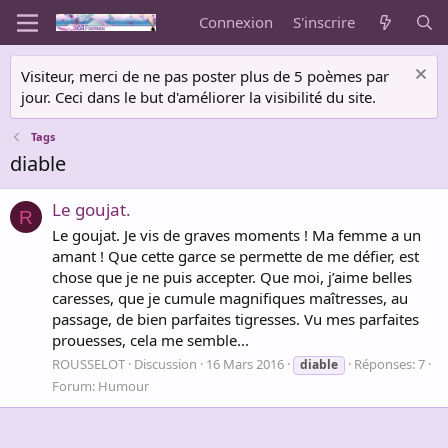
Connexion
S'inscrire
Visiteur, merci de ne pas poster plus de 5 poèmes par
jour. Ceci dans le but d'améliorer la visibilité du site.
Tags
diable
Le goujat.
R
Le goujat. Je vis de graves moments ! Ma femme a un
amant ! Que cette garce se permette de me défier, est
chose que je ne puis accepter. Que moi, j’aime belles
caresses, que je cumule magnifiques maîtresses, au
passage, de bien parfaites tigresses. Vu mes parfaites
prouesses, cela me semble...
ROUSSELOT
Discussion
16 Mars 2016
Réponses: 7
diable
Forum:
Humour