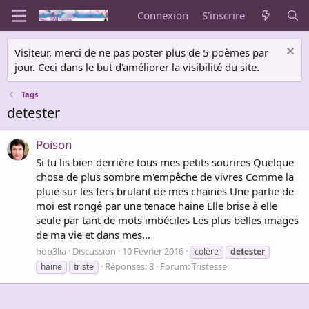
Connexion
S'inscrire
Visiteur, merci de ne pas poster plus de 5 poèmes par
jour. Ceci dans le but d'améliorer la visibilité du site.
Tags
detester
Poison
Si tu lis bien derrière tous mes petits sourires Quelque
chose de plus sombre m'empêche de vivres Comme la
pluie sur les fers brulant de mes chaines Une partie de
moi est rongé par une tenace haine Elle brise à elle
seule par tant de mots imbéciles Les plus belles images
de ma vie et dans mes...
hop3lia
Discussion
10 Février 2016
colère
detester
Réponses: 3
Forum:
Tristesse
haine
triste