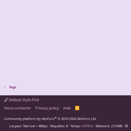
Tags
Default Style Pink
Nous contacter
Privacy policy
Aide
R
S
S
®
Community platform by XenForo
© 2010-2026 XenForo Ltd.
Largeur
Requêtes
8
Temps
0.0791s
Mémoire
2.91MB