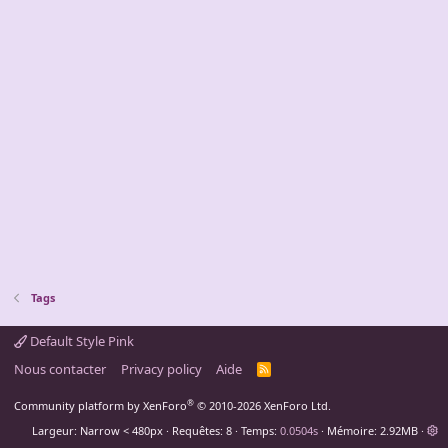
Tags
Default Style Pink
Nous contacter
Privacy policy
Aide
R
S
S
®
Community platform by XenForo
© 2010-2026 XenForo Ltd.
Largeur
Requêtes
8
Temps
0.0504s
Mémoire
2.92MB