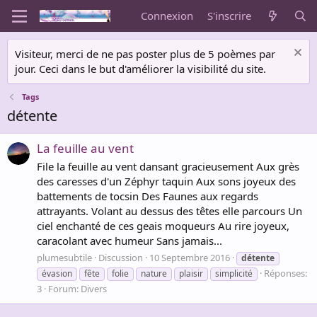
Connexion
S'inscrire
Visiteur, merci de ne pas poster plus de 5 poèmes par
jour. Ceci dans le but d'améliorer la visibilité du site.
Tags
détente
La feuille au vent
File la feuille au vent dansant gracieusement Aux grès
des caresses d'un Zéphyr taquin Aux sons joyeux des
battements de tocsin Des Faunes aux regards
attrayants. Volant au dessus des têtes elle parcours Un
ciel enchanté de ces geais moqueurs Au rire joyeux,
caracolant avec humeur Sans jamais...
plumesubtile
Discussion
10 Septembre 2016
détente
Réponses:
évasion
fête
folie
nature
plaisir
simplicité
3
Forum:
Divers