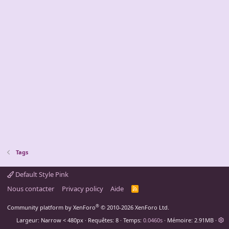
Tags
Default Style Pink
Nous contacter
Privacy policy
Aide
R
S
S
®
Community platform by XenForo
© 2010-2026 XenForo Ltd.
Largeur
Requêtes
8
Temps
0.0460s
Mémoire
2.91MB