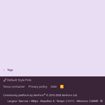
Tags
Default Style Pink
Nous contacter
Privacy policy
Aide
R
S
S
®
Community platform by XenForo
© 2010-2026 XenForo Ltd.
Largeur
Requêtes
8
Temps
0.0477s
Mémoire
3.06MB