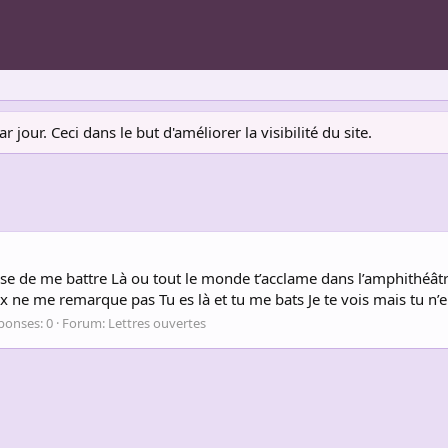
jour. Ceci dans le but d'améliorer la visibilité du site.
esse de me battre Là ou tout le monde t’acclame dans l’amphithéât
eux ne me remarque pas Tu es là et tu me bats Je te vois mais tu n’e
ponses: 0
Forum:
Lettres ouvertes