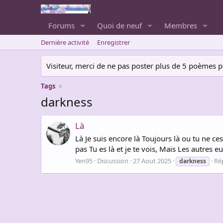
Forums
Quoi de neuf
Membres
Dernière activité
Enregistrer
Visiteur, merci de ne pas poster plus de 5 poèmes par 
Tags
darkness
Là
Là Je suis encore là Toujours là ou tu ne c
pas Tu es là et je te vois, Mais Les autres 
Yen95
Discussion
27 Aout 2025
Ré
darkness