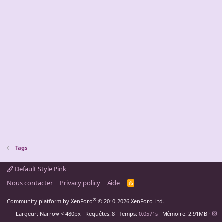
Tags
Default Style Pink
Nous contacter
Privacy policy
Aide
R
S
S
®
Community platform by XenForo
© 2010-2026 XenForo Ltd.
Largeur
Requêtes
8
Temps
0.0571s
Mémoire
2.91MB