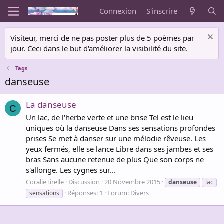
Connexion
S'inscrire
Visiteur, merci de ne pas poster plus de 5 poèmes par
jour. Ceci dans le but d'améliorer la visibilité du site.
Tags
danseuse
La danseuse
C
Un lac, de l'herbe verte et une brise Tel est le lieu
uniques où la danseuse Dans ses sensations profondes
prises Se met à danser sur une mélodie rêveuse. Les
yeux fermés, elle se lance Libre dans ses jambes et ses
bras Sans aucune retenue de plus Que son corps ne
s'allonge. Les cygnes sur...
CoralieTirelle
Discussion
20 Novembre 2015
danseuse
lac
Réponses: 1
Forum:
Divers
sensations