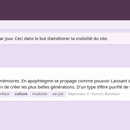
jour. Ceci dans le but d'améliorer la visibilité du site.
 mémoires. En apophtegme se propage comme pouvoir Laissant sur 
e créer les plus belles générations. D’un type d'être purifié de to
Réponses: 0
Forum:
Bonheur
onheur
culture
modestie
vie joie