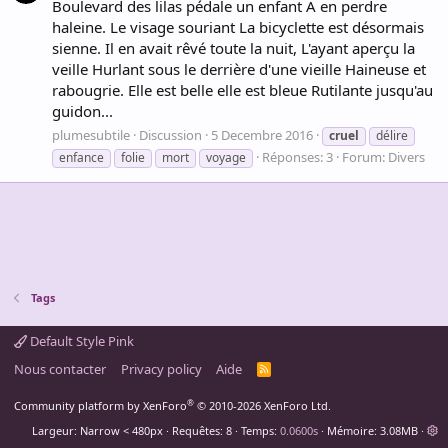
Boulevard des lilas pédale un enfant A en perdre
haleine. Le visage souriant La bicyclette est désormais
sienne. Il en avait rêvé toute la nuit, L'ayant aperçu la
veille Hurlant sous le derrière d'une vieille Haineuse et
rabougrie. Elle est belle elle est bleue Rutilante jusqu'au
guidon...
plumesubtile
Discussion
5 Decembre 2016
cruel
délire
Réponses: 3
Forum:
Divers
enfance
folie
mort
voyage
Tags
Default Style Pink
Nous contacter
Privacy policy
Aide
R
S
S
®
Community platform by XenForo
© 2010-2026 XenForo Ltd.
Largeur
Requêtes
8
Temps
0.0600s
Mémoire
3.08MB