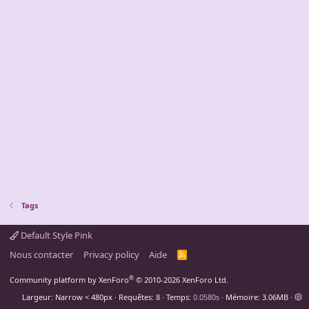
Tags
Default Style Pink
Nous contacter
Privacy policy
Aide
R
S
S
®
Community platform by XenForo
© 2010-2026 XenForo Ltd.
Largeur
Requêtes
8
Temps
0.0580s
Mémoire
3.06MB