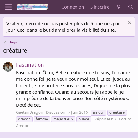
Connexion
S'inscrire
Visiteur, merci de ne pas poster plus de 5 poèmes par
jour. Ceci dans le but d'améliorer la visibilité du site.
Tags
créature
Fascination
Fascination. Ô toi, Belle créature que tu sois, Ton âme
me donne foi, Je te veux pour moi seul, Et ce, jusqu'au
linceul. Je me protège sous tes ailes, Dignes de la plus
grande confiance, Quand au secours je t'appelle, Je
m'imprègne de ta bienveillance. Ton côté mystérieux,
Doté de cet...
GaetanDragon
Discussion
7 Juin 2016
amour
créature
Réponses: 7
Forum:
dragon
femme
majestueux
nuage
Amour