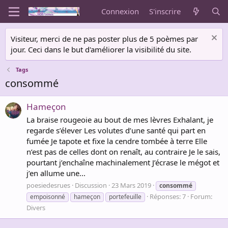
Connexion
S'inscrire
Visiteur, merci de ne pas poster plus de 5 poèmes par
jour. Ceci dans le but d'améliorer la visibilité du site.
Tags
consommé
Hameçon
La braise rougeoie au bout de mes lèvres Exhalant, je
regarde s’élever Les volutes d’une santé qui part en
fumée Je tapote et fixe la cendre tombée à terre Elle
n’est pas de celles dont on renaît, au contraire Je le sais,
pourtant j’enchaîne machinalement J’écrase le mégot et
j’en allume une...
poesiedesrues
Discussion
23 Mars 2019
consommé
Réponses: 7
Forum:
empoisonné
hameçon
portefeuille
Divers