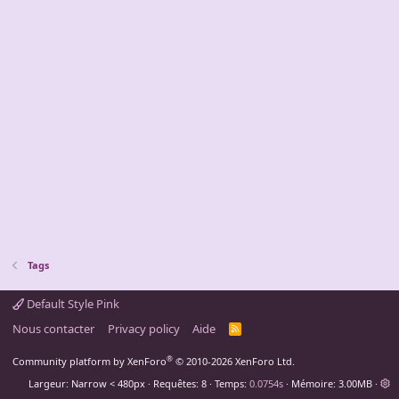
Tags
Default Style Pink
Nous contacter
Privacy policy
Aide
R
S
S
®
Community platform by XenForo
© 2010-2026 XenForo Ltd.
Largeur
Requêtes
8
Temps
0.0754s
Mémoire
3.00MB