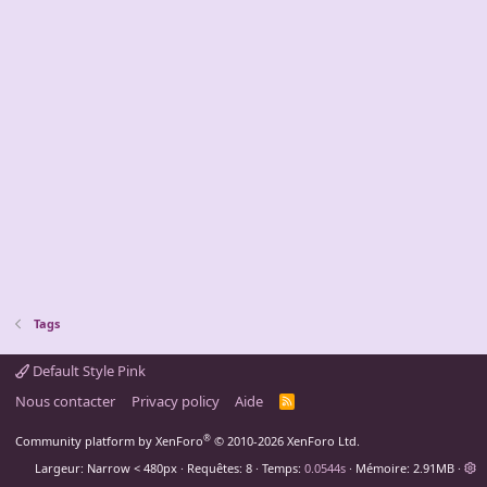
Tags
Default Style Pink
Nous contacter
Privacy policy
Aide
R
S
S
®
Community platform by XenForo
© 2010-2026 XenForo Ltd.
Largeur
Requêtes
8
Temps
0.0544s
Mémoire
2.91MB