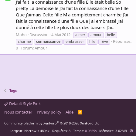
J'ai fait la connaissance d'une fille Elle était belle So
pretty La demoiselle J'ai fait la connaissance d'une fille
Que j'aimais Cette fille M'a complètement charmée J'ai
fait la connaissance d'une fille Que j'ai embrassé J'ai
donné à cette fille Le plus doux des baisers J'ai...
Moho
Discussion
4 Mai 2012
aimer
amour
belle
Réponses:
charme
connaissance
embrasser
fille
rêve
0
Forum:
Amour
Tags
Default Style Pink
Nous contacter
Privacy policy
Aide
R
S
S
®
Community platform by XenForo
© 2010-2026 XenForo Ltd.
Largeur
Requêtes
8
Temps
0.0565s
Mémoire
3.02MB