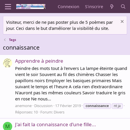
Connexion
S'inscrire
Visiteur, merci de ne pas poster plus de 5 poèmes par
jour. Ceci dans le but d'améliorer la visibilité du site.
Tags
connaissance
Apprendre à peindre
Peindre des mots tout à l'envers La lampe éteinte quand
vient le soir Souvent au fil des chimères Chasser les
papillons noirs Employer les basiques primaires Mais
suivant le temps et l'heure A cela rien d'extraordinaire
N'auront pas les mêmes couleurs Savoir traduire le gris
en rose Ne nous...
anemone
Discussion
17 Février 2019
connaissance
nt ja
Réponses: 10
Forum:
Divers
J'ai fait la connaissance d'une fille...
M