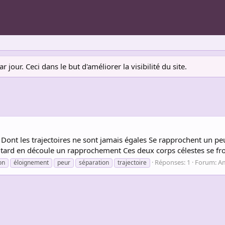
jour. Ceci dans le but d'améliorer la visibilité du site.
Dont les trajectoires ne sont jamais égales Se rapprochent un peu 
tard en découle un rapprochement Ces deux corps célestes se frol
Réponses: 1
Forum:
A
on
éloignement
peur
séparation
trajectoire