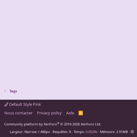
Tags
Default Style Pink
Nous contacter
Privacy policy
Aide
R
S
S
®
Community platform by XenForo
© 2010-2026 XenForo Ltd.
Largeur
Requêtes
8
Temps
0.0529s
Mémoire
2.91MB