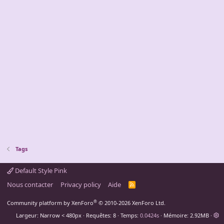
Tags
Default Style Pink
Nous contacter
Privacy policy
Aide
R
S
S
®
Community platform by XenForo
© 2010-2026 XenForo Ltd.
Largeur
Requêtes
8
Temps
0.0424s
Mémoire
2.92MB