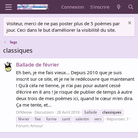
Connexion
S'inscrire
Visiteur, merci de ne pas poster plus de 5 poèmes par
jour. Ceci dans le but d'améliorer la visibilité du site.
Tags
classiques
Ballade de février
Eh ben, je me fais vieux... Depuis 2010 que je suis
inscrit sur ce site, et je ne le redécouvre que maintenant
! Qu'à cela ne tienne, je n'ai pas pour autant cessé
d'écrire en 8 ans ! Je risque de publier de temps à autre
deux trois de mes poèmes ici, quand le cœur m'en dira.
Ça me tente, et...
DrMeow
Discussion
28 Avril 2018
ballade
classiques
Réponses: 7
février
fixe
forme
saint
valentin
vers
Forum:
Amour