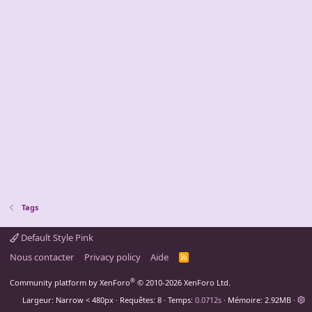
Tags
Default Style Pink
Nous contacter
Privacy policy
Aide
R
S
S
®
Community platform by XenForo
© 2010-2026 XenForo Ltd.
Largeur
Requêtes
8
Temps
0.0712s
Mémoire
2.92MB