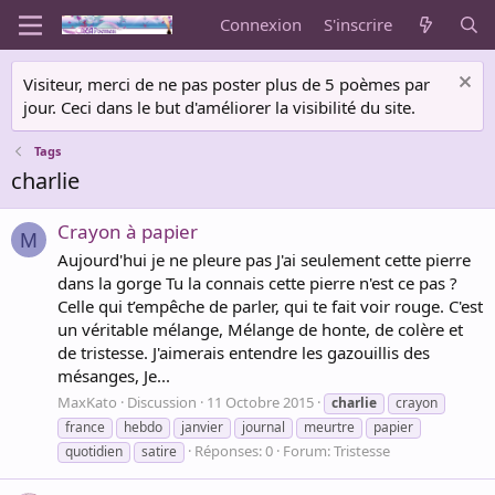
Connexion
S'inscrire
Visiteur, merci de ne pas poster plus de 5 poèmes par
jour. Ceci dans le but d'améliorer la visibilité du site.
Tags
charlie
Crayon à papier
M
Aujourd'hui je ne pleure pas J'ai seulement cette pierre
dans la gorge Tu la connais cette pierre n'est ce pas ?
Celle qui t’empêche de parler, qui te fait voir rouge. C'est
un véritable mélange, Mélange de honte, de colère et
de tristesse. J'aimerais entendre les gazouillis des
mésanges, Je...
MaxKato
Discussion
11 Octobre 2015
charlie
crayon
france
hebdo
janvier
journal
meurtre
papier
Réponses: 0
Forum:
Tristesse
quotidien
satire