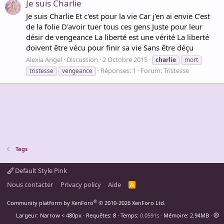
Je suis Charlie
Je suis Charlie Et c'est pour la vie Car j'en ai envie C'est
de la folie D'avoir tuer tous ces gens Juste pour leur
désir de vengeance La liberté est une vérité La liberté
doivent être vécu pour finir sa vie Sans être déçu
Alexia Angel
Discussion
2 Octobre 2015
charlie
mort
Réponses: 1
Forum:
Tristesse
tristesse
vengeance
Tags
Default Style Pink
Nous contacter
Privacy policy
Aide
R
S
S
®
Community platform by XenForo
© 2010-2026 XenForo Ltd.
Largeur
Requêtes
8
Temps
0.0591s
Mémoire
2.94MB