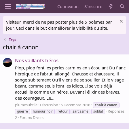
Connexion
S'inscrire
Visiteur, merci de ne pas poster plus de 5 poèmes par
jour. Ceci dans le but d'améliorer la visibilité du site.
Tags
chair à canon
Nos vaillants héros
Plop, plop font les perles carmins en s'écoulant Du flanc
héroïque de l'abruti allongé. Chausse et chaussure, il
songe subitement Qu'il viens de se souiller. Et le visage
béant, comme seuls l'ont les idiots, Il se vois déjà
accueillis comme un héros, Buvant l'élixir des braves,
des courageux. Le...
plumesubtile
Discussion
5 Decembre 2016
chair
à
canon
Réponses:
guèrre
humour noir
retour
sarcasme
soldat
2
Forum:
Divers