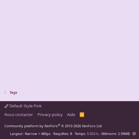
Tags
Default Style Pink
Nous contacter
Privacy policy
Aide
R
S
S
®
Community platform by XenForo
© 2010-2026 XenForo Ltd.
Largeur
Requêtes
8
Temps
0.0521s
Mémoire
2.99MB