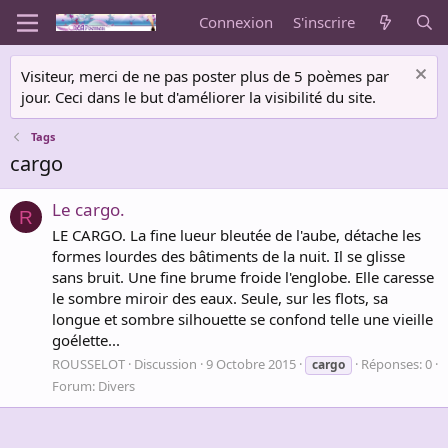
Connexion
S'inscrire
Visiteur, merci de ne pas poster plus de 5 poèmes par
jour. Ceci dans le but d'améliorer la visibilité du site.
Tags
cargo
Le cargo.
R
LE CARGO. La fine lueur bleutée de l'aube, détache les
formes lourdes des bâtiments de la nuit. Il se glisse
sans bruit. Une fine brume froide l'englobe. Elle caresse
le sombre miroir des eaux. Seule, sur les flots, sa
longue et sombre silhouette se confond telle une vieille
goélette...
ROUSSELOT
Discussion
9 Octobre 2015
Réponses: 0
cargo
Forum:
Divers