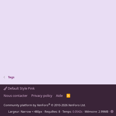
Tags
Default Style Pink
Nous contacter
Privacy policy
Aide
R
S
S
®
Community platform by XenForo
© 2010-2026 XenForo Ltd.
Largeur
Requêtes
8
Temps
0.0542s
Mémoire
2.99MB