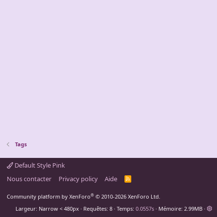
Tags
Default Style Pink
Nous contacter
Privacy policy
Aide
R
S
S
®
Community platform by XenForo
© 2010-2026 XenForo Ltd.
Largeur
Requêtes
8
Temps
0.0557s
Mémoire
2.99MB