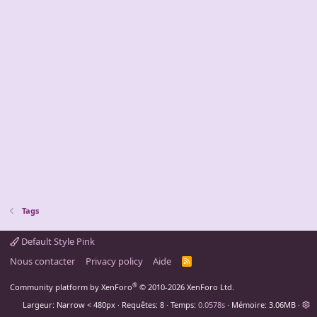
Tags
Default Style Pink
Nous contacter
Privacy policy
Aide
R
S
S
®
Community platform by XenForo
© 2010-2026 XenForo Ltd.
Largeur
Requêtes
8
Temps
0.0578s
Mémoire
3.06MB