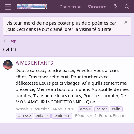
Connexion
S'inscrire
Visiteur, merci de ne pas poster plus de 5 poèmes par
jour. Ceci dans le but d'améliorer la visibilité du site.
Tags
calin
A MES ENFANTS
Douce caresse, tendre baiser, Envolez-vous à leurs
côtés, Traversez cette nuit, Pour toucher avec
délicatesse Leurs petits visages, Afin qu'ils sentent ma
présence, Même au bout du monde. Au souffle de mes
paroles, Transperce leurs cœurs, Pour les combler, De
MON AMOUR INCONDITIONNEL. Que...
nessah
Discussion
14 Aout 2016
amour
baiser
calin
Réponses: 5
Forum:
Enfant
caresse
enfants
tendresse