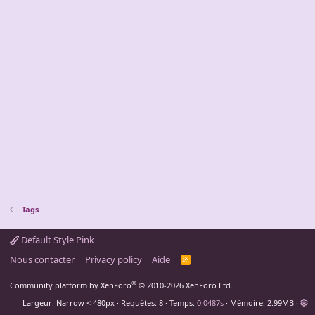
Tags
Default Style Pink
Nous contacter
Privacy policy
Aide
R
S
S
®
Community platform by XenForo
© 2010-2026 XenForo Ltd.
Largeur
Requêtes
8
Temps
0.0487s
Mémoire
2.99MB