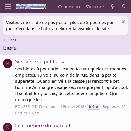
Connexion
S'inscrire
Visiteur, merci de ne pas poster plus de 5 poèmes par
jour. Ceci dans le but d'améliorer la visibilité du site.
Tags
bière
Ses bières à petit prix.
R
Ses bières à petit prix C’est en faisant quelques menues
emplettes, Tu vois, au coin de la rue, dans la petite
superette, Quand arrivé à la caisse j’ai rencontré cet
homme Au maigre visage sec, marqué par trop d’alcool.
Il sentait fort, tu sais, de cette odeur singulière Qui
imprègne les...
ROUSSELOT
Discussion
9 Février 2018
Réponses: 15
bière
Forum:
Divers
Le cimetière du matelot.
R