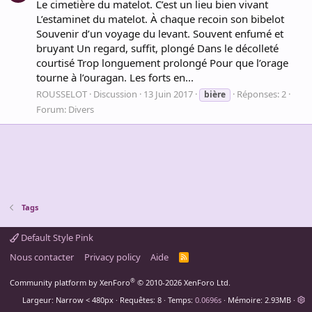
Le cimetière du matelot. C’est un lieu bien vivant
L’estaminet du matelot. À chaque recoin son bibelot
Souvenir d’un voyage du levant. Souvent enfumé et
bruyant Un regard, suffit, plongé Dans le décolleté
courtisé Trop longuement prolongé Pour que l’orage
tourne à l’ouragan. Les forts en...
ROUSSELOT
Discussion
13 Juin 2017
Réponses: 2
bière
Forum:
Divers
Tags
Default Style Pink
Nous contacter
Privacy policy
Aide
R
S
S
®
Community platform by XenForo
© 2010-2026 XenForo Ltd.
Largeur
Requêtes
8
Temps
0.0696s
Mémoire
2.93MB