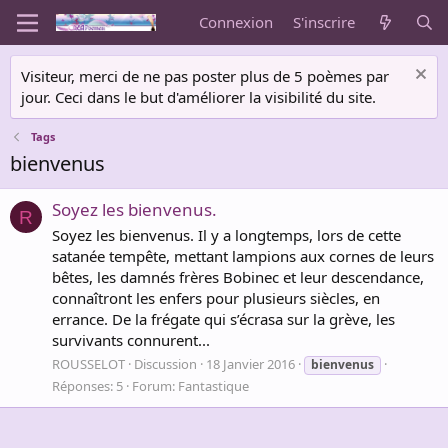
Connexion
S'inscrire
Visiteur, merci de ne pas poster plus de 5 poèmes par
jour. Ceci dans le but d'améliorer la visibilité du site.
Tags
bienvenus
Soyez les bienvenus.
R
Soyez les bienvenus. Il y a longtemps, lors de cette
satanée tempête, mettant lampions aux cornes de leurs
bêtes, les damnés frères Bobinec et leur descendance,
connaîtront les enfers pour plusieurs siècles, en
errance. De la frégate qui s’écrasa sur la grève, les
survivants connurent...
ROUSSELOT
Discussion
18 Janvier 2016
bienvenus
Réponses: 5
Forum:
Fantastique