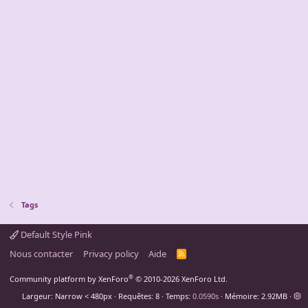
Tags
Default Style Pink
Nous contacter
Privacy policy
Aide
R
S
S
®
Community platform by XenForo
© 2010-2026 XenForo Ltd.
Largeur
Requêtes
8
Temps
0.0590s
Mémoire
2.92MB