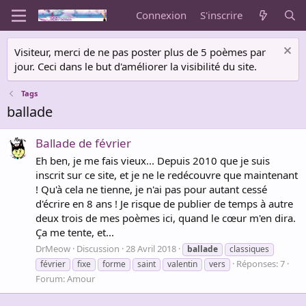
Connexion
S'inscrire
Visiteur, merci de ne pas poster plus de 5 poèmes par
jour. Ceci dans le but d'améliorer la visibilité du site.
Tags
ballade
Ballade de février
Eh ben, je me fais vieux... Depuis 2010 que je suis
inscrit sur ce site, et je ne le redécouvre que maintenant
! Qu'à cela ne tienne, je n'ai pas pour autant cessé
d'écrire en 8 ans ! Je risque de publier de temps à autre
deux trois de mes poèmes ici, quand le cœur m'en dira.
Ça me tente, et...
DrMeow
Discussion
28 Avril 2018
ballade
classiques
Réponses: 7
février
fixe
forme
saint
valentin
vers
Forum:
Amour