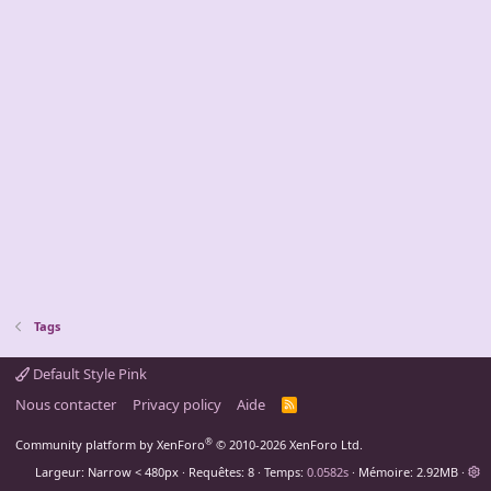
Tags
Default Style Pink
Nous contacter
Privacy policy
Aide
R
S
S
®
Community platform by XenForo
© 2010-2026 XenForo Ltd.
Largeur
Requêtes
8
Temps
0.0582s
Mémoire
2.92MB