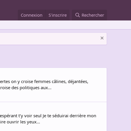
Connexion
S'inscrire
Rechercher
Certes on y croise femmes câlines, déjantées,
oise des politiques aux...
espérant t'y voir seul Je te séduirai derrière mon
e ouvrir les yeux...