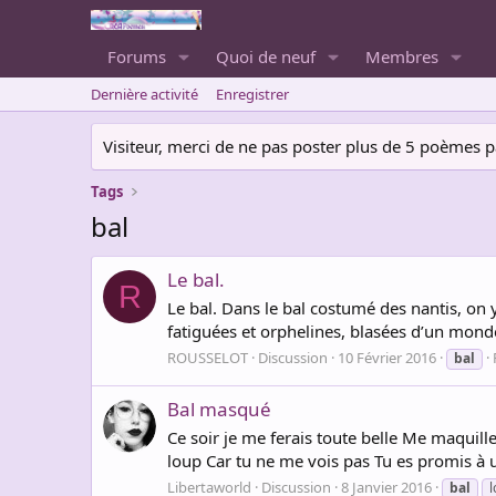
Forums
Quoi de neuf
Membres
Dernière activité
Enregistrer
Visiteur, merci de ne pas poster plus de 5 poèmes par 
Tags
bal
Le bal.
R
Le bal. Dans le bal costumé des nantis, on 
fatiguées et orphelines, blasées d’un monde
ROUSSELOT
Discussion
10 Février 2016
bal
Bal masqué
Ce soir je me ferais toute belle Me maquiller
loup Car tu ne me vois pas Tu es promis à 
Libertaworld
Discussion
8 Janvier 2016
bal
l