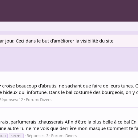
jour. Ceci dans le but d'améliorer la visibilité du site.
y croise beaucoup d’abrutis, ne sachant que faire de leurs tunes. 
 hideux qui infortune. Dans le bal costumé des bourgeois, on y cr
Réponses: 12
Forum:
Divers
ais ,parfumerais ,chausserais Afin d'être la plus belle à ce bal En 
une autre Tu ne me vois que derrière mon masque Comment te fair
Réponses: 3
Forum:
Divers
oup
secret