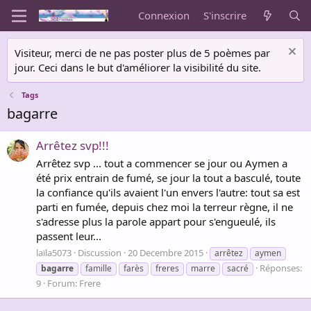
Connexion
S'inscrire
Visiteur, merci de ne pas poster plus de 5 poèmes par
jour. Ceci dans le but d'améliorer la visibilité du site.
Tags
bagarre
Arrêtez svp!!!
Arrêtez svp ... tout a commencer se jour ou Aymen a
été prix entrain de fumé, se jour la tout a basculé, toute
la confiance qu'ils avaient l'un envers l'autre: tout sa est
parti en fumée, depuis chez moi la terreur règne, il ne
s'adresse plus la parole appart pour s'engueulé, ils
passent leur...
laïla5073
Discussion
20 Decembre 2015
arrêtez
aymen
Réponses:
bagarre
famille
farès
freres
marre
sacré
9
Forum:
Frere