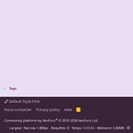
Tags
Default Style Pink
Nous contacter
Privacy policy
Aide
R
S
S
®
Community platform by XenForo
© 2010-2026 XenForo Ltd.
Largeur
Requêtes
8
Temps
0.0330s
Mémoire
3.00MB