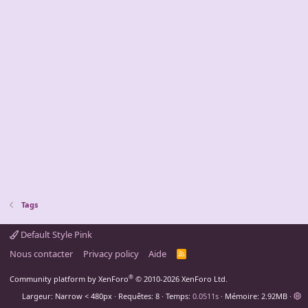
Tags
Default Style Pink
Nous contacter
Privacy policy
Aide
R
S
S
®
Community platform by XenForo
© 2010-2026 XenForo Ltd.
Largeur
Requêtes
8
Temps
0.0511s
Mémoire
2.92MB