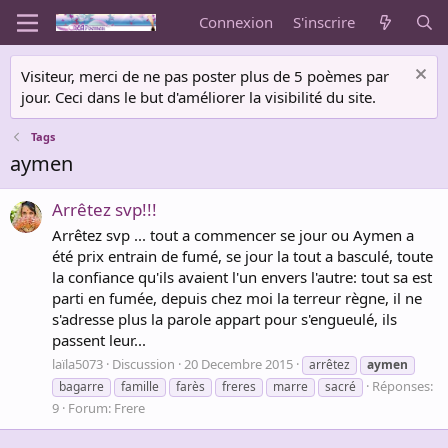
Connexion
S'inscrire
Visiteur, merci de ne pas poster plus de 5 poèmes par
jour. Ceci dans le but d'améliorer la visibilité du site.
Tags
aymen
Arrêtez svp!!!
Arrêtez svp ... tout a commencer se jour ou Aymen a
été prix entrain de fumé, se jour la tout a basculé, toute
la confiance qu'ils avaient l'un envers l'autre: tout sa est
parti en fumée, depuis chez moi la terreur règne, il ne
s'adresse plus la parole appart pour s'engueulé, ils
passent leur...
laïla5073
Discussion
20 Decembre 2015
arrêtez
aymen
Réponses:
bagarre
famille
farès
freres
marre
sacré
9
Forum:
Frere