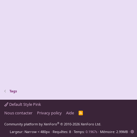
Tags
Default Style Pink
Nous contacter
Privacy policy
Aide
R
S
S
®
Community platform by XenForo
© 2010-2026 XenForo Ltd.
Largeur
Requêtes
8
Temps
0.1967s
Mémoire
2.99MB