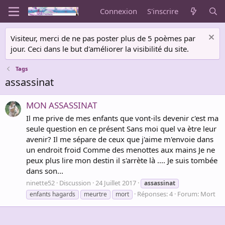
Connexion
S'inscrire
Visiteur, merci de ne pas poster plus de 5 poèmes par
jour. Ceci dans le but d'améliorer la visibilité du site.
Tags
assassinat
MON ASSASSINAT
Il me prive de mes enfants que vont-ils devenir c'est ma
seule question en ce présent Sans moi quel va ètre leur
avenir? Il me sépare de ceux que j'aime m'envoie dans
un endroit froid Comme des menottes aux mains Je ne
peux plus lire mon destin il s'arrète là .... Je suis tombée
dans son...
ninette52
Discussion
24 Juillet 2017
assassinat
Réponses: 4
Forum:
Mort
enfants hagards
meurtre
mort