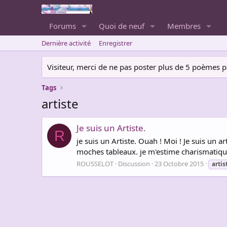
Forums
Quoi de neuf
Membres
Dernière activité
Enregistrer
Visiteur, merci de ne pas poster plus de 5 poèmes par 
Tags
artiste
Je suis un Artiste.
R
je suis un Artiste. Ouah ! Moi ! Je suis un a
moches tableaux. je m'estime charismatiqu
ROUSSELOT
Discussion
23 Octobre 2015
artis